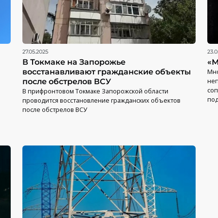
27.05.2025
23.0
В Токмаке на Запорожье
«М
восстанавливают гражданские объекты
Мно
неп
после обстрелов ВСУ
соп
В прифронтовом Токмаке Запорожской области
под
проводится восстановление гражданских объектов
после обстрелов ВСУ