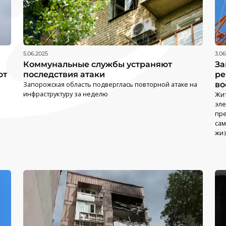
5.06.2025
3.06
Коммунальные службы устраняют
За
ют
последствия атаки
ре
Запорожская область подверглась повторной атаке на
во
инфраструктуру за неделю
Жит
эле
пре
сам
жи