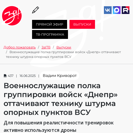
ПРЯМОЙ ЭФИР
ВЫПУСКИ
ТВ-ПРОГРАММА
Добро пожаловать
За!ТВ
Выпуски
Военнослужащие полка группировки войск «Днепр» оттачивают
технику штурма опорных пунктов ВСУ
Вадим Криворот
437 | 16.06.2025 |
Военнослужащие полка
группировки войск «Днепр»
оттачивают технику штурма
опорных пунктов ВСУ
Для повышения реалистичности тренировок
активно используются дроны