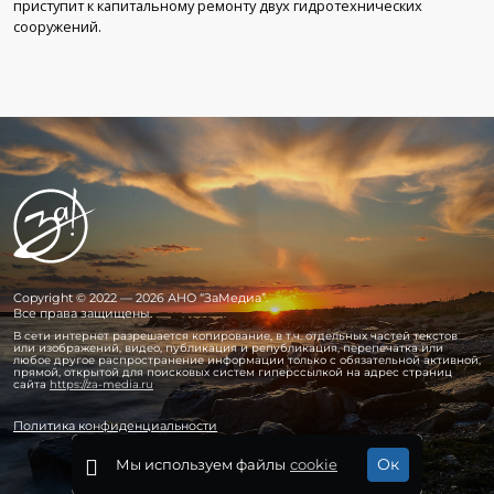
приступит к капитальному ремонту двух гидротехнических
сооружений.
Copyright © 2022 — 2026 АНО “ЗаМедиа”.
Все права защищены.
В сети интернет разрешается копирование, в т.ч. отдельных частей текстов
или изображений, видео, публикация и републикация, перепечатка или
любое другое распространение информации только с обязательной активной,
прямой, открытой для поисковых систем гиперссылкой на адрес страниц
сайта
https://za-media.ru
Политика конфиденциальности
Ок
Мы используем файлы
cookie