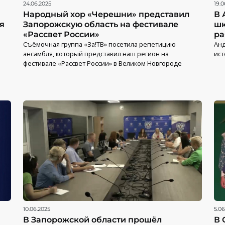
24.06.2025
19.0
Народный хор «Черешни» представил
В 
я
Запорожскую область на фестивале
шк
«Рассвет России»
ра
Съёмочная группа «За!ТВ» посетила репетицию
Анд
ансамбля, который представил наш регион на
ис
фестивале «Рассвет России» в Великом Новгороде
10.06.2025
5.06
В Запорожской области прошёл
В 