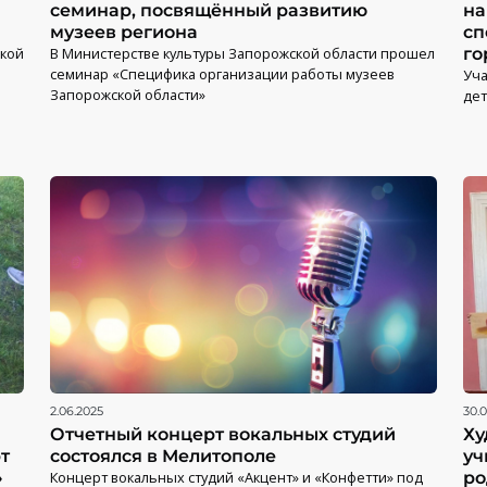
семинар, посвящённый развитию
на
музеев региона
сп
ской
В Министерстве культуры Запорожской области прошел
го
семинар «Специфика организации работы музеев
Уча
Запорожской области»
дет
2.06.2025
30.0
Отчетный концерт вокальных студий
Ху
т
состоялся в Мелитополе
уч
»
Концерт вокальных студий «Акцент» и «Конфетти» под
ро