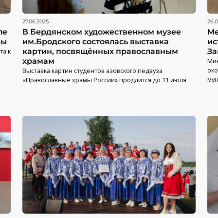
27.06.2025
26.
ле
В Бердянском художественном музее
Ме
ры
им.Бродского состоялась выставка
ис
та к
картин, посвящённых православным
За
храмам
Мин
око
Выставка картин студентов азовского педвуза
мун
«Православные храмы России» продлится до 11 июля