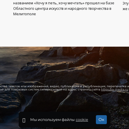
названием «Хочу я петь, хочу мечтать» прошел на базе
Эту
Областного центра искусств и народного творчества в
же 
Мелитополе
 частей текстов или изображений, видео, публикация и републикация, перепечатка
той для поисковых систем гиперссылкой на адрес страниц сайта
https://za-media.ru
Ок
Мы используем файлы
cookie