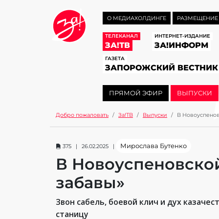
О МЕДИАХОЛДИНГЕ
РАЗМЕЩЕНИЕ
ТЕЛЕКАНАЛ
ИНТЕРНЕТ-ИЗДАНИЕ
ЗА!ТВ
ЗА!ИНФОРМ
ГАЗЕТА
ЗАПОРОЖСКИЙ ВЕСТНИК
ПРЯМОЙ ЭФИР
ВЫПУСКИ
Добро пожаловать
За!ТВ
Выпуски
В Новоуспенов
Мирослава Бутенко
375 | 26.02.2025 |
В Новоуспеновской
забавы»
Звон сабель, боевой клич и дух казаче
станицу