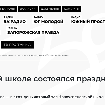
 РЕКЛАМЫ
ВАКАНСИИ
ДОКУМЕНТЫ
КОНТАКТЫ
РАДИО
РАДИО
РАДИО
ЗА!РАДИО
ЮГ МОЛОДОЙ
ЮЖНЫЙ ПРОСТ
ГАЗЕТА
ЗАПОРОЖСКАЯ ПРАВДА
ТВ-ПРОГРАММА
ской школе состоялся праздник «Казачьи забавы»
 школе состоялся праздн
ства — в этот день актовый зал Новоуспеновской шко