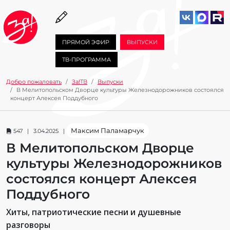
ПРЯМОЙ ЭФИР
ВЫПУСКИ
ТВ-ПРОГРАММА
Добро пожаловать
За!ТВ
Выпуски
В Мелитопольском Дворце культуры Железнодорожников состоялся
концерт Алексея Поддубного
Максим Паламарчук
547 | 3.04.2025 |
В Мелитопольском Дворце
культуры Железнодорожников
состоялся концерт Алексея
Поддубного
Хиты, патриотические песни и душевные
разговоры