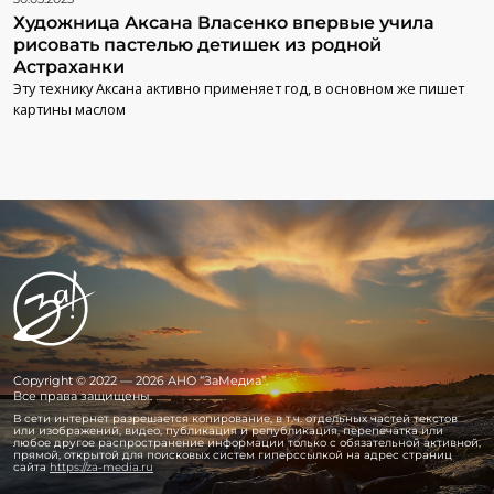
Художница Аксана Власенко впервые учила
рисовать пастелью детишек из родной
Астраханки
Эту технику Аксана активно применяет год, в основном же пишет
картины маслом
Copyright © 2022 — 2026 АНО “ЗаМедиа”.
Все права защищены.
В сети интернет разрешается копирование, в т.ч. отдельных частей текстов
или изображений, видео, публикация и републикация, перепечатка или
любое другое распространение информации только с обязательной активной,
прямой, открытой для поисковых систем гиперссылкой на адрес страниц
сайта
https://za-media.ru