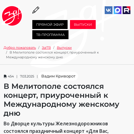
ПРЯМОЙ ЭФИР
ВЫПУСКИ
ТВ-ПРОГРАММА
Добро пожаловать
За!ТВ
Выпуски
В Мелитополе состоялся концерт, приуроченный к
Международному женскому дню
Вадим Криворот
454 | 7.03.2025 |
В Мелитополе состоялся
концерт, приуроченный к
Международному женскому
дню
Во Дворце культуры Железнодорожников
состоялся праздничный концерт «Для Вас,