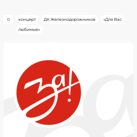
концерт
ДК Железнодорожников
«Для Вас
любимые»