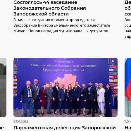
Состоялось 44 заседание
Де
Законодательного Собрания
об
Запорожской области
со
В начале заседания от имени председателя
Во
Заксобрания Виктора Емельяненко, его заместитель
соц
Михаил Попов наградил муниципальных депутатов
нал
зд
8.04.2025
7.04
ое
Парламентская делегация Запорожской
На