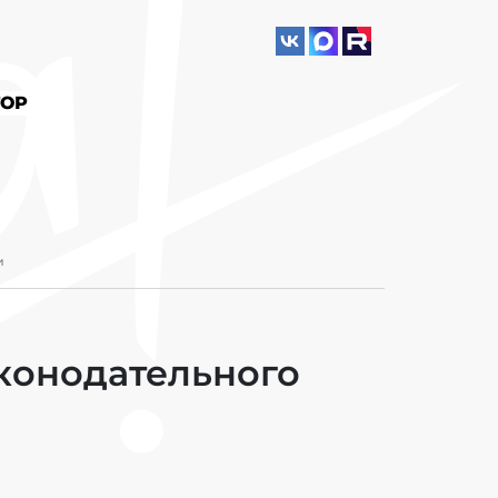
ОР
и
аконодательного