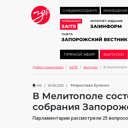
О МЕДИАХОЛДИНГЕ
РАЗМЕЩЕНИЕ
ТЕЛЕКАНАЛ
ИНТЕРНЕТ-ИЗДАНИЕ
ЗА!ТВ
ЗА!ИНФОРМ
ГАЗЕТА
ЗАПОРОЖСКИЙ ВЕСТНИК
ПРЯМОЙ ЭФИР
ВЫПУСКИ
Добро пожаловать
За!ТВ
Выпуски
В Мелитополе 
Мирослава Бутенко
416 | 20.06.2025 |
В Мелитополе сост
собрания Запорож
Парламентарии рассмотрели 25 вопросо