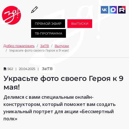
ПРЯМОЙ ЭФИР
ВЫПУСКИ
ТВ-ПРОГРАММА
Добро пожаловать
За!ТВ
Выпуски
Украсьте фото своего Героя к 9 мая!
За!ТВ
562 | 20.04.2025 |
Украсьте фото своего Героя к 9
мая!
Делимся с вами специальным онлайн-
конструктором, который поможет вам создать
уникальный портрет для акции «Бессмертный
полк»