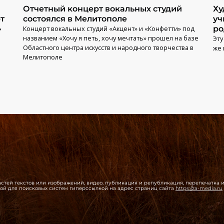
Отчетный концерт вокальных студий
Ху
т
состоялся в Мелитополе
уч
»
Концерт вокальных студий «Акцент» и «Конфетти» под
ро
названием «Хочу я петь, хочу мечтать» прошел на базе
Эту
Областного центра искусств и народного творчества в
же 
Мелитополе
 частей текстов или изображений, видео, публикация и републикация, перепечатка
той для поисковых систем гиперссылкой на адрес страниц сайта
https://za-media.ru