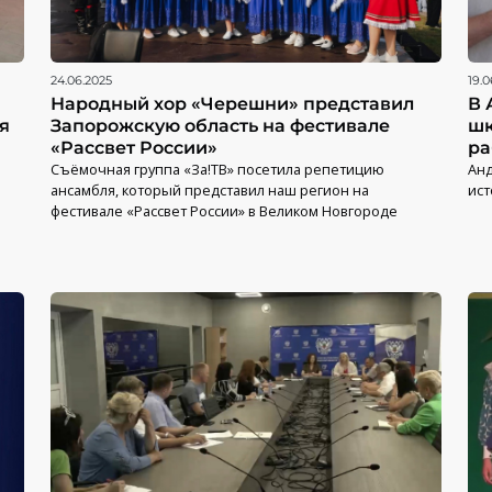
24.06.2025
19.0
Народный хор «Черешни» представил
В 
я
Запорожскую область на фестивале
шк
«Рассвет России»
ра
Съёмочная группа «За!ТВ» посетила репетицию
Анд
ансамбля, который представил наш регион на
ис
фестивале «Рассвет России» в Великом Новгороде