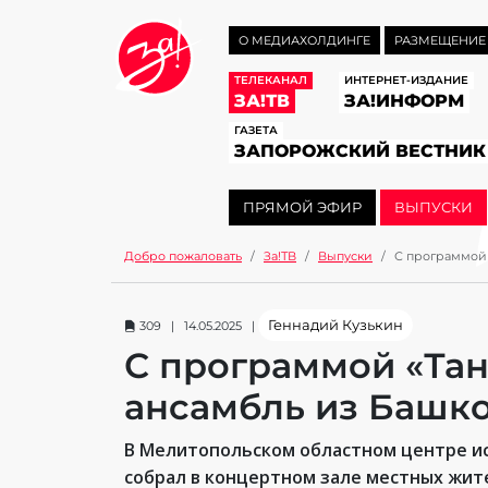
О МЕДИАХОЛДИНГЕ
РАЗМЕЩЕНИЕ
ТЕЛЕКАНАЛ
ИНТЕРНЕТ-ИЗДАНИЕ
ЗА!ТВ
ЗА!ИНФОРМ
ГАЗЕТА
ЗАПОРОЖСКИЙ ВЕСТНИК
ПРЯМОЙ ЭФИР
ВЫПУСКИ
Добро пожаловать
За!ТВ
Выпуски
С программой 
Геннадий Кузькин
309 | 14.05.2025 |
С программой «Та
ансамбль из Башко
В Мелитопольском областном центре ис
собрал в концертном зале местных жите