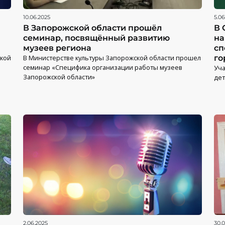
10.06.2025
5.06
В Запорожской области прошёл
В 
семинар, посвящённый развитию
на
музеев региона
сп
ской
В Министерстве культуры Запорожской области прошел
го
семинар «Специфика организации работы музеев
Уча
Запорожской области»
дет
2.06.2025
30.0