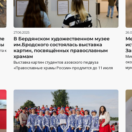
27.06.2025
26.
ле
В Бердянском художественном музее
Ме
ры
им.Бродского состоялась выставка
ис
та к
картин, посвящённых православным
За
храмам
Мин
око
Выставка картин студентов азовского педвуза
мун
«Православные храмы России» продлится до 11 июля