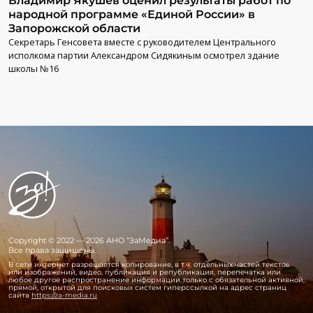
Владимир Якушев оценил результаты работ по
народной программе «Единой России» в
Запорожской области
Секретарь Генсовета вместе с руководителем Центрального
исполкома партии Александром Сидякиным осмотрел здание
школы №16
Copyright © 2022 — 2026 АНО “ЗаМедиа”.
Все права защищены.
В сети интернет разрешается копирование, в т.ч. отдельных частей текстов
или изображений, видео, публикация и републикация, перепечатка или
любое другое распространение информации только с обязательной активной,
прямой, открытой для поисковых систем гиперссылкой на адрес страниц
сайта
https://za-media.ru