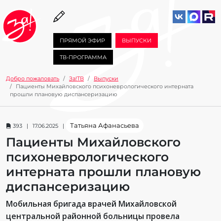
ПРЯМОЙ ЭФИР
ВЫПУСКИ
ТВ-ПРОГРАММА
Добро пожаловать
За!ТВ
Выпуски
Пациенты Михайловского психоневрологического интерната
прошли плановую диспансеризацию
Татьяна Афанасьева
393 | 17.06.2025 |
Пациенты Михайловского
психоневрологического
интерната прошли плановую
диспансеризацию
Мобильная бригада врачей Михайловской
центральной районной больницы провела