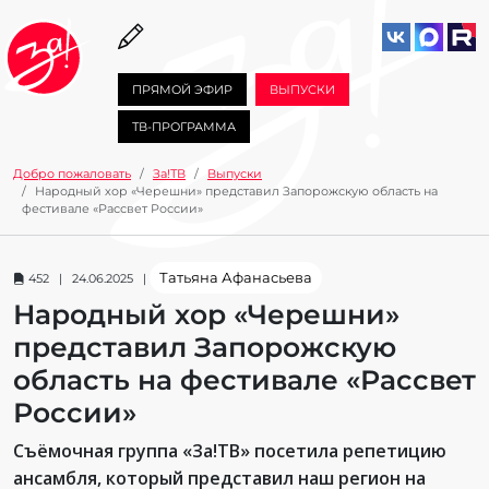
ПРЯМОЙ ЭФИР
ВЫПУСКИ
ТВ-ПРОГРАММА
Добро пожаловать
За!ТВ
Выпуски
Народный хор «Черешни» представил Запорожскую область на
фестивале «Рассвет России»
Татьяна Афанасьева
452 | 24.06.2025 |
Народный хор «Черешни»
представил Запорожскую
область на фестивале «Рассвет
России»
Съёмочная группа «За!ТВ» посетила репетицию
ансамбля, который представил наш регион на