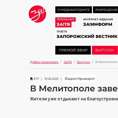
О МЕДИАХОЛДИНГЕ
РАЗМЕЩЕНИЕ
ТЕЛЕКАНАЛ
ИНТЕРНЕТ-ИЗДАНИЕ
ЗА!ТВ
ЗА!ИНФОРМ
ГАЗЕТА
ЗАПОРОЖСКИЙ ВЕСТНИК
ПРЯМОЙ ЭФИР
ВЫПУСКИ
Добро пожаловать
За!ТВ
Выпуски
В Мелитополе 
Вадим Криворот
677 | 19.06.2025 |
В Мелитополе заве
Жители уже отдыхают на благоустроен