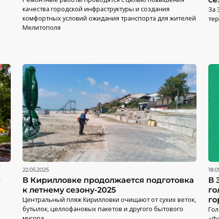
качества городской инфраструктуры и создания
За 
комфортных условий ожидания транспорта для жителей
те
Мелитополя
22.05.2025
18.0
е
В Кирилловке продолжается подготовка
В 
к летнему сезону-2025
го
Центральный пляж Кирилловки очищают от сухих веток,
го
бутылок, целлофановых пакетов и другого бытового
Гол
мусора
«Ф