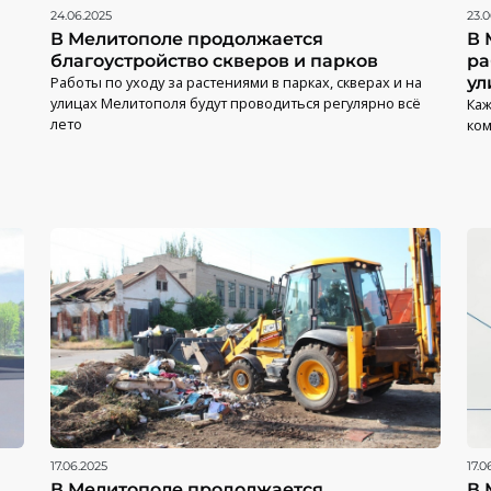
24.06.2025
23.0
В Мелитополе продолжается
В 
благоустройство скверов и парков
ра
Работы по уходу за растениями в парках, скверах и на
ул
улицах Мелитополя будут проводиться регулярно всё
Каж
лето
ком
17.06.2025
17.0
В Мелитополе продолжается
В 