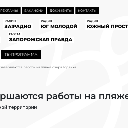
 РЕКЛАМЫ
ВАКАНСИИ
ДОКУМЕНТЫ
КОНТАКТЫ
РАДИО
РАДИО
РАДИО
ЗА!РАДИО
ЮГ МОЛОДОЙ
ЮЖНЫЙ ПРОСТ
ГАЗЕТА
ЗАПОРОЖСКАЯ ПРАВДА
ТВ-ПРОГРАММА
завершаются работы на пляже озера Горячка
ршаются работы на пляже
ной территории