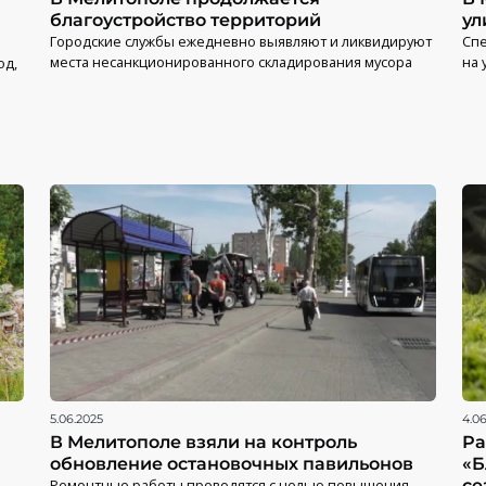
благоустройство территорий
ул
Городские службы ежедневно выявляют и ликвидируют
Спе
места несанкционированного складирования мусора
на 
од,
5.06.2025
4.0
В Мелитополе взяли на контроль
Ра
обновление остановочных павильонов
«Б
Ремонтные работы проводятся с целью повышения
се