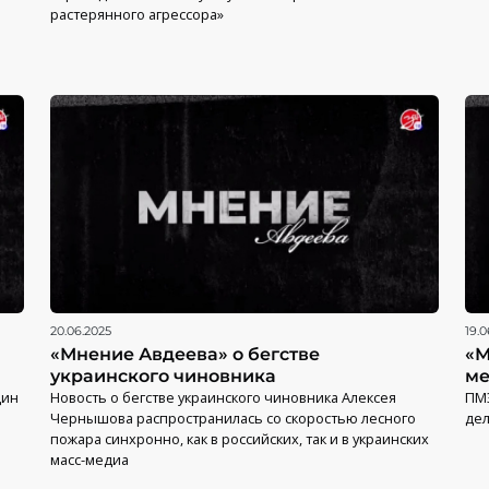
растерянного агрессора»
20.06.2025
19.0
«Мнение Авдеева» о бегстве
«М
украинского чиновника
ме
дин
Новость о бегстве украинского чиновника Алексея
ПМ
Чернышова распространилась со скоростью лесного
дел
пожара синхронно, как в российских, так и в украинских
масс-медиа