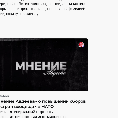
редной побег из курятника, вернее, из свинарника.
ормленный хряк с окраины, с говорящей фамилией
ий, покинул незалежну
06.2025
нение Авдеева» о повышении сборов
 стран входящих в НАТО
ичился генеральный секретарь
ероатлантического альянса Марк Рютте