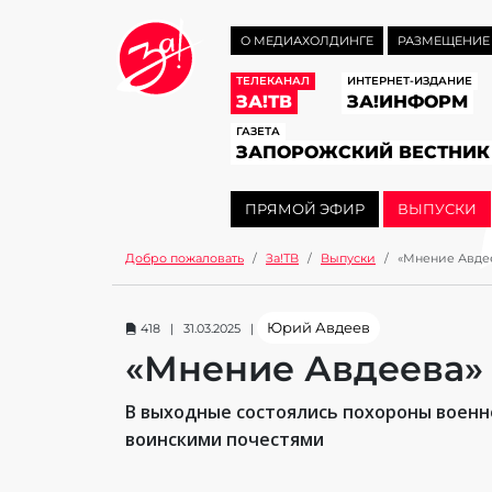
О МЕДИАХОЛДИНГЕ
РАЗМЕЩЕНИЕ
ТЕЛЕКАНАЛ
ИНТЕРНЕТ-ИЗДАНИЕ
ЗА!ТВ
ЗА!ИНФОРМ
ГАЗЕТА
ЗАПОРОЖСКИЙ ВЕСТНИК
ПРЯМОЙ ЭФИР
ВЫПУСКИ
Добро пожаловать
За!ТВ
Выпуски
«Мнение Авдее
Юрий Авдеев
418 | 31.03.2025 |
«Мнение Авдеева»
В выходные состоялись похороны военн
воинскими почестями