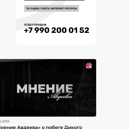
6.2025
нение Авдеева» о побеге Дикого