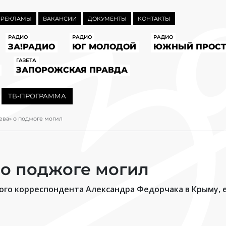
 РЕКЛАМЫ
ВАКАНСИИ
ДОКУМЕНТЫ
КОНТАКТЫ
РАДИО
РАДИО
РАДИО
ЗА!РАДИО
ЮГ МОЛОДОЙ
ЮЖНЫЙ ПРОСТ
ГАЗЕТА
ЗАПОРОЖСКАЯ ПРАВДА
ТВ-ПРОГРАММА
ва» о поджоге могил
 о поджоге могил
ого корреспондента Александра Федорчака в Крыму, е