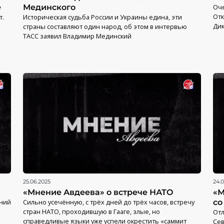
е
Мединского
Оче
Отк
т.
Историческая судьба России и Украины едина, эти
Дик
страны составляют один народ, об этом в интервью
ТАСС заявил Владимир Мединский
25.06.2025
24.
«Мнение Авдеева» о встрече НАТО
«М
ений
Сильно усечённую, с трёх дней до трёх часов, встречу
со
стран НАТО, проходившую в Гааге, злые, но
Отл
справедливые языки уже успели окрестить «саммит
Сев