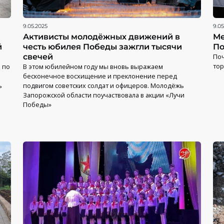
9.05.2025
9.05
Активисты молодёжных движений в
Ме
й
честь юбилея Победы зажгли тысячи
П
свечей
Поч
то
 по
В этом юбилейном году мы вновь выражаем
бесконечное восхищение и преклонение перед
ь
подвигом советских солдат и офицеров. Молодёжь
Запорожской области поучаствовала в акции «Лучи
Победы»