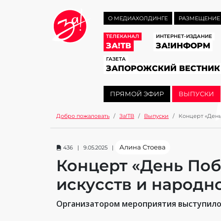
О МЕДИАХОЛДИНГЕ
РАЗМЕЩЕНИЕ
ТЕЛЕКАНАЛ
ИНТЕРНЕТ-ИЗДАНИЕ
ЗА!ТВ
ЗА!ИНФОРМ
ГАЗЕТА
ЗАПОРОЖСКИЙ ВЕСТНИК
ПРЯМОЙ ЭФИР
ВЫПУСКИ
Добро пожаловать
За!ТВ
Выпуски
Концерт «День
Алина Стоева
436 | 9.05.2025 |
Концерт «День Поб
искусств и народн
Организатором мероприятия выступило