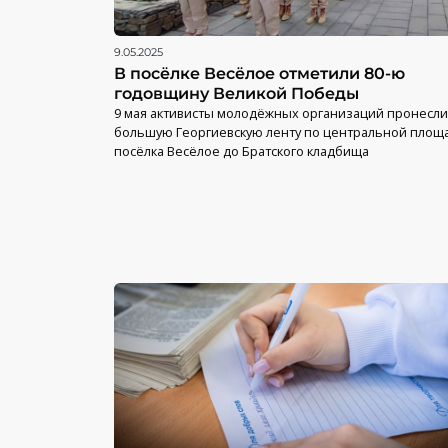
9.05.2025
В посёлке Весёлое отметили 80-ю
годовщину Великой Победы
9 мая активисты молодёжных организаций пронесли
большую Георгиевскую ленту по центральной площ
посёлка Весёлое до Братского кладбища