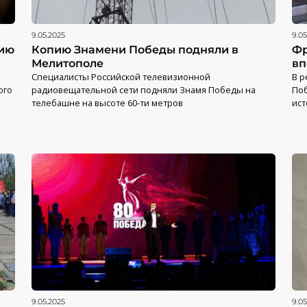
9.05.2025
9.05
цию
Копию Знамени Победы подняли в
Фр
Мелитополе
вп
Специалисты Российской телевизионной
В р
ого
радиовещательной сети подняли Знамя Победы на
Поб
телебашне на высоте 60-ти метров
ист
9.05.2025
9.05