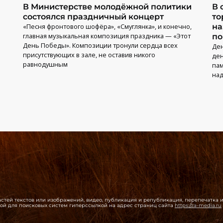
В Министерстве молодёжной политики
В 
состоялся праздничный концерт
то
«Песня фронтового шофёра», «Смуглянка», и конечно,
на
главная музыкальная композиция праздника — «Этот
по
День Победы». Композиции тронули сердца всех
Ден
присутствующих в зале, не оставив никого
ден
равнодушным
пам
над
 частей текстов или изображений, видео, публикация и републикация, перепечатка
той для поисковых систем гиперссылкой на адрес страниц сайта
https://za-media.ru