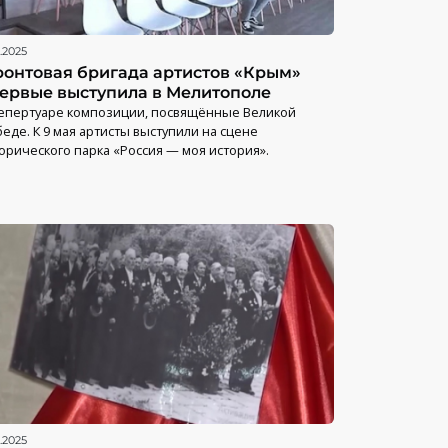
.2025
онтовая бригада артистов «Крым»
ервые выступила в Мелитополе
епертуаре композиции, посвящённые Великой
еде. К 9 мая артисты выступили на сцене
орического парка «Россия — моя история».
.2025