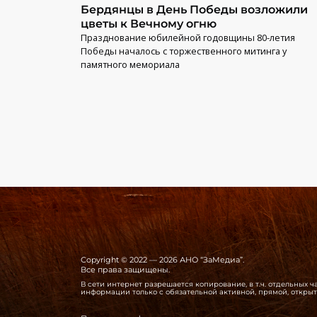
Бердянцы в День Победы возложили
цветы к Вечному огню
Празднование юбилейной годовщины 80-летия
Победы началось с торжественного митинга у
памятного мемориала
Copyright © 2022 — 2026 АНО “ЗаМедиа”.
Все права защищены.
В сети интернет разрешается копирование, в т.ч. отдельных
информации только с обязательной активной, прямой, откры