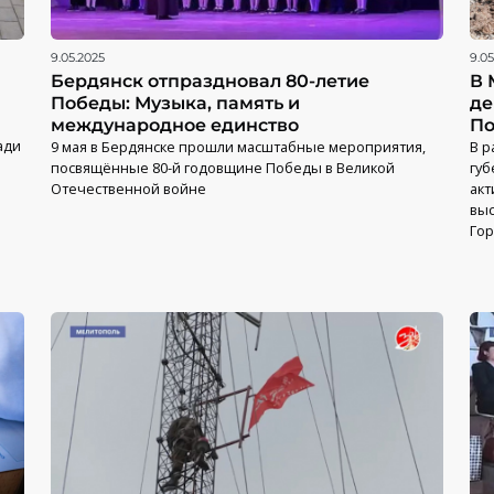
9.05.2025
9.05
Бердянск отпраздновал 80-летие
В 
Победы: Музыка, память и
де
международное единство
П
ади
9 мая в Бердянске прошли масштабные мероприятия,
В р
посвящённые 80-й годовщине Победы в Великой
губ
Отечественной войне
акт
выс
Гор