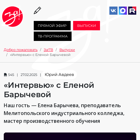
ПРЯМОЙ ЭФИР
ВЫПУСКИ
ТВ-ПРОГРАММА
Добро пожаловать
За!ТВ
Выпуски
«Интервью» с Еленой Барычевой
Юрий Авдеев
545 | 27.02.2025 |
«Интервью» с Еленой
Барычевой
Наш гость — Елена Барычева, преподаватель
Мелитопольского индустриального колледжа,
мастер производственного обучения