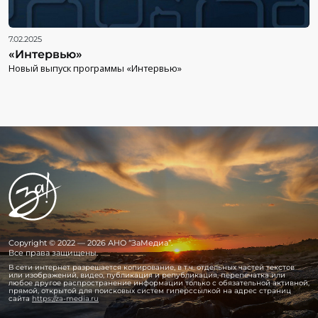
7.02.2025
«Интервью»
Новый выпуск программы «Интервью»
Copyright © 2022 — 2026 АНО “ЗаМедиа”.
Все права защищены.
В сети интернет разрешается копирование, в т.ч. отдельных частей текстов
или изображений, видео, публикация и републикация, перепечатка или
любое другое распространение информации только с обязательной активной,
прямой, открытой для поисковых систем гиперссылкой на адрес страниц
сайта
https://za-media.ru