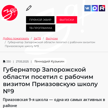
ПРЯМОЙ ЭФИР
ВЫПУСКИ
ТВ-ПРОГРАММА
Добро пожаловать
За!ТВ
Выпуски
Губернатор Запорожской области посетил с рабочим визитом
Приазовскую школу №9
Геннадий Кузькин
330 | 27.05.2025 |
Губернатор Запорожской
области посетил с рабочим
визитом Приазовскую школу
№9
Приазовская 9-я школа — одна из самых активных в
районе