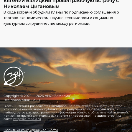
Евгений Балицкий провел рабочую встречу с
Николаем Цигановым
В ходе встречи обсудили планы по подписанию соглашения о
торгово-экономическом, научно-техническом и социально-
культурном сотрудничестве между регионами.
Copyright © 2022 — 2026 АНО “ЗаМедиа”.
Все права защищены.
В сети интернет разрешается копирование, в т.ч. отдельных частей текстов
или изображений, видео, публикация и републикация, перепечатка или
любое другое распространение информации только с обязательной активной,
прямой, открытой для поисковых систем гиперссылкой на адрес страниц
сайта
https://za-media.ru
Политика конфиденциальности