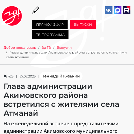
ПРЯМОЙ ЭФИР
ВЫПУСКИ
ТВ-ПРОГРАММА
Добро пожаловать
За!ТВ
Выпуски
Глава администрации Акимовского района встретился с жителями
села Атманай
Геннадий Кузькин
423 | 27.02.2025 |
Глава администрации
Акимовского района
встретился с жителями села
Атманай
На еженедельной встрече с представителями
администрации Акимовского муниципального