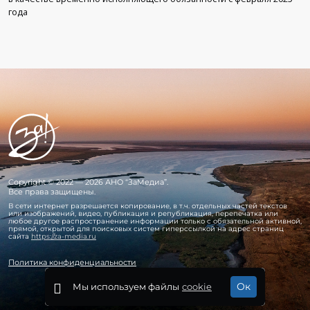
года
Copyright © 2022 — 2026 АНО “ЗаМедиа”.
Все права защищены.
В сети интернет разрешается копирование, в т.ч. отдельных частей текстов
или изображений, видео, публикация и републикация, перепечатка или
любое другое распространение информации только с обязательной активной,
прямой, открытой для поисковых систем гиперссылкой на адрес страниц
сайта
https://za-media.ru
Политика конфиденциальности
Ок
Мы используем файлы
cookie