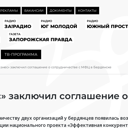
 РЕКЛАМЫ
ВАКАНСИИ
ДОКУМЕНТЫ
КОНТАКТЫ
РАДИО
РАДИО
РАДИО
ЗА!РАДИО
ЮГ МОЛОДОЙ
ЮЖНЫЙ ПРОСТ
ГАЗЕТА
ЗАПОРОЖСКАЯ ПРАВДА
ТВ-ПРОГРАММА
знес» заключил соглашение о сотрудничестве с МФЦ в Бердянске
» заключил соглашение о
ничеству двух организаций у бердянцев появилась в
зации национального проекта «Эффективная конкурен