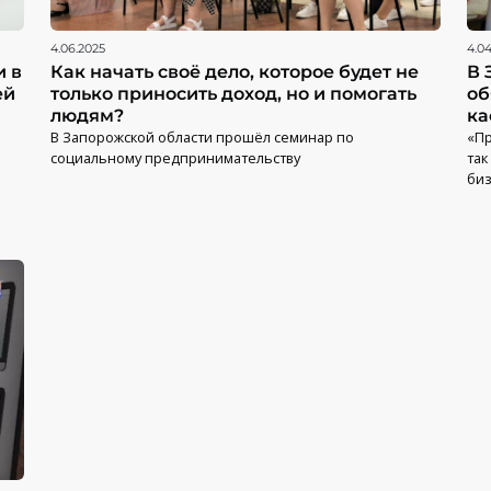
4.06.2025
4.0
и в
Как начать своё дело, которое будет не
В 
ей
только приносить доход, но и помогать
об
людям?
ка
В Запорожской области прошёл семинар по
«Пр
социальному предпринимательству
так
би