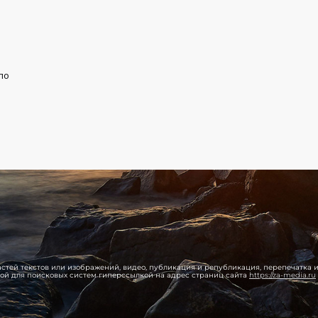
по
 частей текстов или изображений, видео, публикация и републикация, перепечатка
той для поисковых систем гиперссылкой на адрес страниц сайта
https://za-media.ru