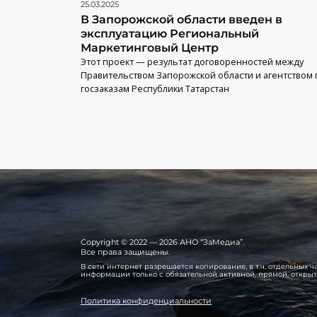
25.03.2025
В Запорожской области введен в
эксплуатацию Региональный
Маркетинговый Центр
Этот проект — результат договоренностей между
Правительством Запорожской области и агентством 
госзаказам Республики Татарстан
Copyright © 2022 — 2026 АНО “ЗаМедиа”.
Все права защищены.
В сети интернет разрешается копирование, в т.ч. отдельных
информации только с обязательной активной, прямой, откры
Политика конфиденциальности