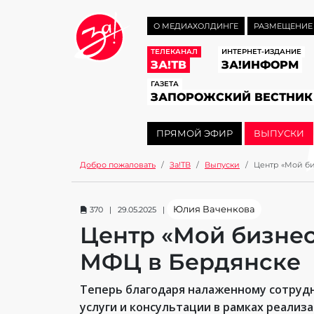
О МЕДИАХОЛДИНГЕ
РАЗМЕЩЕНИЕ
ТЕЛЕКАНАЛ
ИНТЕРНЕТ-ИЗДАНИЕ
ЗА!ТВ
ЗА!ИНФОРМ
ГАЗЕТА
ЗАПОРОЖСКИЙ ВЕСТНИК
ПРЯМОЙ ЭФИР
ВЫПУСКИ
Добро пожаловать
За!ТВ
Выпуски
Центр «Мой би
Юлия Ваченкова
370 | 29.05.2025 |
Центр «Мой бизнес
МФЦ в Бердянске
Теперь благодаря налаженному сотруд
услуги и консультации в рамках реали